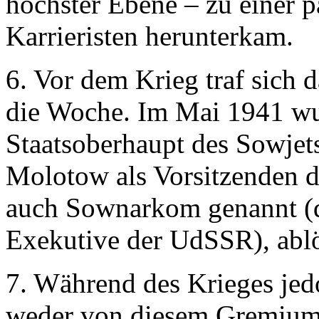
höchster Ebene – zu einer p
Karrieristen herunterkam.
6. Vor dem Krieg traf sich 
die Woche. Im Mai 1941 wur
Staatsoberhaupt des Sowjets
Molotow als Vorsitzenden d
auch Sownarkom genannt (die
Exekutive der UdSSR), ablö
7. Während des Krieges jed
weder von diesem Gremium n